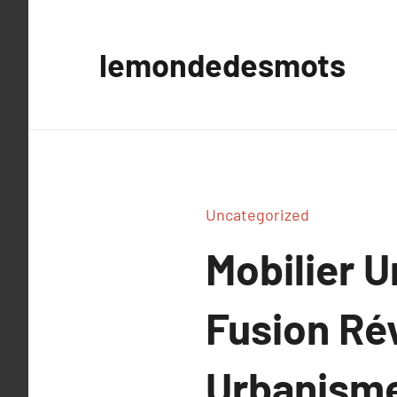
Aller
au
lemondedesmots
contenu
Uncategorized
Mobilier U
Fusion Ré
Urbanisme