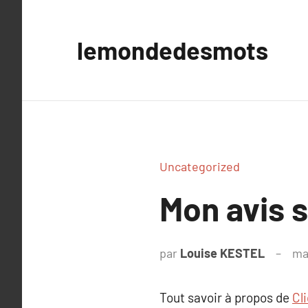
Aller
au
lemondedesmots
contenu
Uncategorized
Mon avis s
par
Louise KESTEL
ma
Tout savoir à propos de
Cl