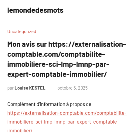
Aller
lemondedesmots
au
contenu
Uncategorized
Mon avis sur https://externalisation-
comptable.com/comptabilite-
immobiliere-sci-lmp-lmnp-par-
expert-comptable-immobilier/
par
Louise KESTEL
octobre 6, 2025
Aucun
commentaire
Complément d’information à propos de
https://externalisation-comptable.com/comptabilite-
immobiliere-sci-lmp-lmnp-par-expert-comptable-
immobilier/