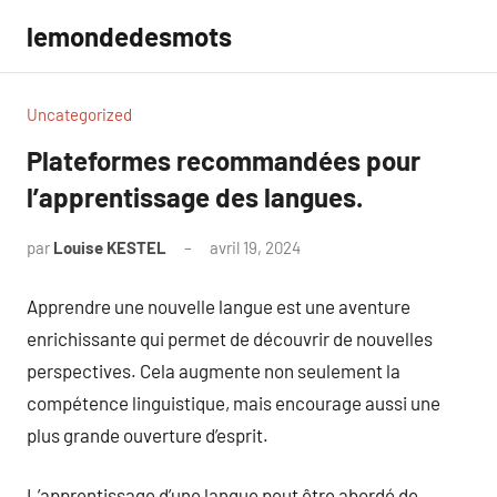
Aller
lemondedesmots
au
contenu
Uncategorized
Plateformes recommandées pour
l’apprentissage des langues.
par
Louise KESTEL
avril 19, 2024
Aucun
commentaire
Apprendre une nouvelle langue est une aventure
enrichissante qui permet de découvrir de nouvelles
perspectives. Cela augmente non seulement la
compétence linguistique, mais encourage aussi une
plus grande ouverture d’esprit.
L’apprentissage d’une langue peut être abordé de