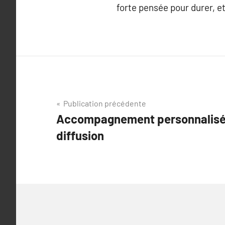
forte pensée pour durer, e
Navigation
Publication précédente
Accompagnement personnalisé d
de
diffusion
l’article