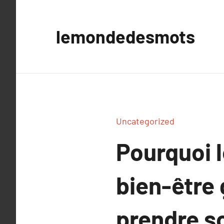
Aller
au
lemondedesmots
contenu
Uncategorized
Pourquoi l
bien-être
prendre so