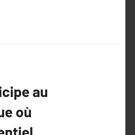
icipe au
ue où
entiel