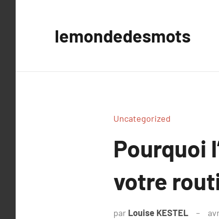
Aller
au
lemondedesmots
contenu
Uncategorized
Pourquoi l
votre rout
par
Louise KESTEL
avr