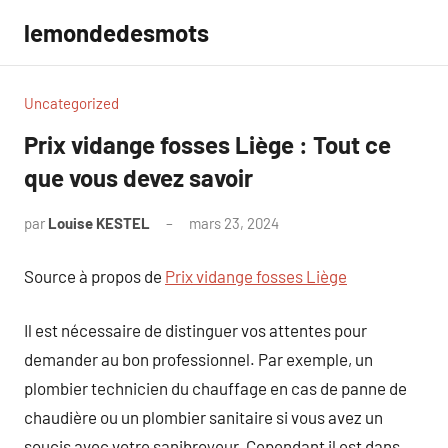
Aller
lemondedesmots
au
contenu
Uncategorized
Prix vidange fosses Liège : Tout ce
que vous devez savoir
par
Louise KESTEL
mars 23, 2024
Aucun
commentaire
Source à propos de
Prix vidange fosses Liège
Il est nécessaire de distinguer vos attentes pour
demander au bon professionnel. Par exemple, un
plombier technicien du chauffage en cas de panne de
chaudière ou un plombier sanitaire si vous avez un
soucis avec votre sanibroyeur. Cependant il est dans