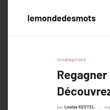
Aller
au
lemondedesmots
contenu
Uncategorized
Regagner 
Découvrez
par
Louise KESTEL
se