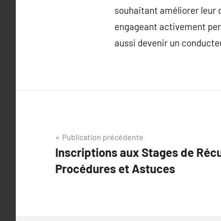
souhaitant améliorer leur 
engageant activement pend
aussi devenir un conducteu
Navigation
Publication précédente
Inscriptions aux Stages de Réc
de
Procédures et Astuces
l’article