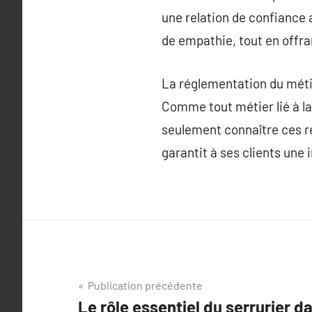
une relation de confiance a
de empathie, tout en offra
La réglementation du mét
Comme tout métier lié à la
seulement connaître ces ré
garantit à ses clients une 
Navigation
Publication précédente
Le rôle essentiel du serrurier d