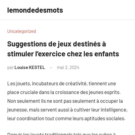
Aller
lemondedesmots
au
contenu
Uncategorized
Suggestions de jeux destinés à
stimuler l’exercice chez les enfants
par
Louise KESTEL
mai 2, 2024
Aucun
commentaire
Les jouets, incubateurs de créativité, tiennent une
place cruciale dans la croissance des jeunes esprits.
Non seulement ils ne sont pas seulement à occuper la
jeunesse, mais servent aussi à cultiver leur intelligence,
leur coordination tout comme leurs aptitudes sociales.
Depuis les jouets traditionnels tels que les cubes à