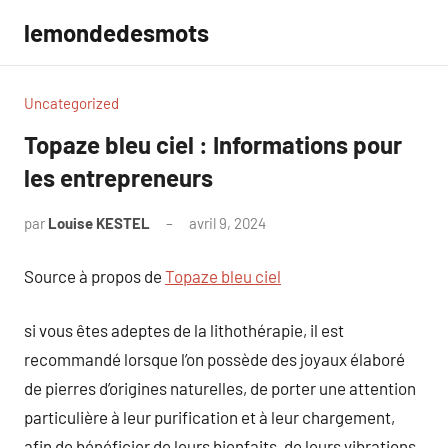
Aller
lemondedesmots
au
contenu
Uncategorized
Topaze bleu ciel : Informations pour
les entrepreneurs
par
Louise KESTEL
avril 9, 2024
Aucun
commentaire
Source à propos de
Topaze bleu ciel
si vous êtes adeptes de la lithothérapie, il est
recommandé lorsque l’on possède des joyaux élaboré
de pierres d’origines naturelles, de porter une attention
particulière à leur purification et à leur chargement,
afin de bénéficier de leurs bienfaits, de leurs vibrations,