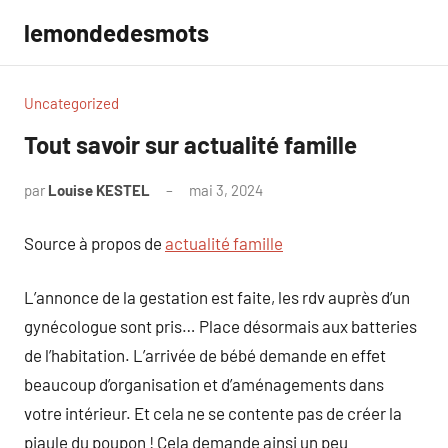
Aller
lemondedesmots
au
contenu
Uncategorized
Tout savoir sur actualité famille
par
Louise KESTEL
mai 3, 2024
Aucun
commentaire
Source à propos de
actualité famille
L’annonce de la gestation est faite, les rdv auprès d’un
gynécologue sont pris… Place désormais aux batteries
de l’habitation. L’arrivée de bébé demande en effet
beaucoup d’organisation et d’aménagements dans
votre intérieur. Et cela ne se contente pas de créer la
piaule du poupon ! Cela demande ainsi un peu