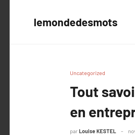
Aller
au
lemondedesmots
contenu
Uncategorized
Tout savoi
en entrep
par
Louise KESTEL
no