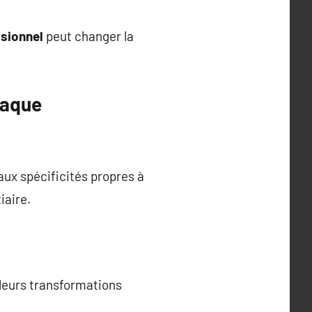
sionnel
peut changer la
haque
ux spécificités propres à
iaire.
leurs transformations