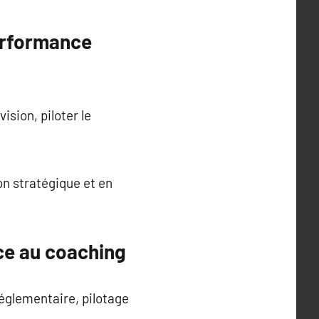
erformance
ision, piloter le
n stratégique et en
ce au coaching
églementaire, pilotage