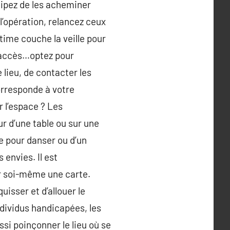
cipez de les acheminer
l’opération, relancez ceux
ltime couche la veille pour
d’accès…optez pour
e lieu, de contacter les
corresponde à votre
r l’espace ? Les
r d’une table ou sur une
e pour danser ou d’un
envies. Il est
er soi-même une carte.
isser et d’allouer le
ndividus handicapées, les
i poinçonner le lieu où se