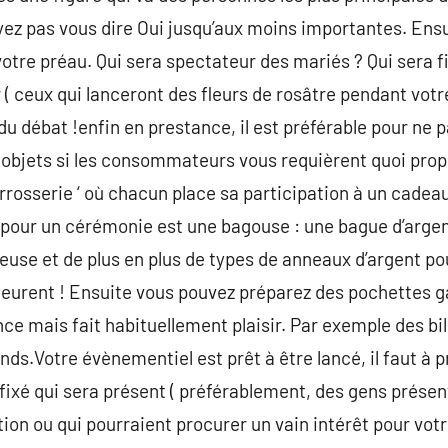
yez pas vous dire Oui jusqu’aux moins importantes. Ensu
 votre préau. Qui sera spectateur des mariés ? Qui sera 
 ( ceux qui lanceront des fleurs de rosâtre pendant vot
f du débat !enfin en prestance, il est préférable pour ne 
e objets si les consommateurs vous requièrent quoi pro
arrosserie ‘ où chacun place sa participation à un cad
é pour un cérémonie est une bagouse : une bague d’argent
euse et de plus en plus de types de anneaux d’argent 
eurent ! Ensuite vous pouvez préparez des pochettes ga
ce mais fait habituellement plaisir. Par exemple des bil
nds.Votre évènementiel est prêt à être lancé, il faut à 
 fixé qui sera présent ( préférablement, des gens prése
tion ou qui pourraient procurer un vain intérêt pour votre