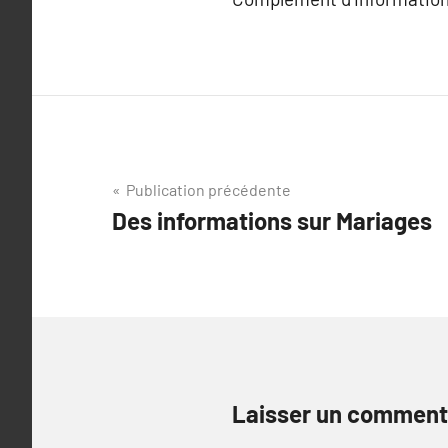
Navigation
Publication précédente
Des informations sur Mariages
de
l’article
Laisser un comment