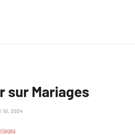
r sur Mariages
i 10, 2024
Aucun
commentaire
riages