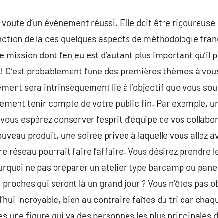
e voute d’un événement réussi. Elle doit être rigoureuse
nction de la ces quelques aspects de méthodologie fran
 mission dont l’enjeu est d’autant plus important qu’il p
! C’est probablement l’une des premières thèmes à vous
ement sera intrinsèquement lié à l’objectif que vous sou
galement tenir compte de votre public fin. Par exemple, 
us espérez conserver l’esprit d’équipe de vos collaborat
ouveau produit, une soirée privée à laquelle vous allez 
 réseau pourrait faire l’affaire. Vous désirez prendre l
rquoi ne pas préparer un atelier type barcamp ou panel
s proches qui seront là un grand jour ? Vous n’êtes pas 
hui incroyable, bien au contraire faîtes du tri car chaqu
s une figure qui va des personnes les plus principales 