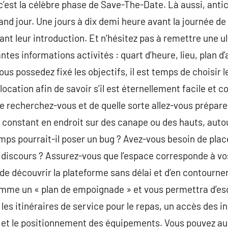
 c’est la célèbre phase de Save-The-Date. Là aussi, anti
nd jour. Une jours à dix demi heure avant la journée de 
rant leur introduction. Et n’hésitez pas à remettre une u
tes informations activités : quart d’heure, lieu, plan 
ous possedez fixé les objectifs, il est temps de choisir l
ocation afin de savoir s’il est éternellement facile et 
e recherchez-vous et de quelle sorte allez-vous prépare
constant en endroit sur des canape ou des hauts, autou
emps pourrait-il poser un bug ? Avez-vous besoin de plac
iscours ? Assurez-vous que l’espace corresponde à vos 
de découvrir la plateforme sans délai et d’en contourn
omme un « plan de empoignade » et vous permettra d’esqu
les itinéraires de service pour le repas, un accès des i
et le positionnement des équipements. Vous pouvez auss