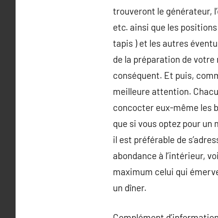
trouveront le générateur, l
etc. ainsi que les position
tapis ) et les autres évent
de la préparation de votre
conséquent. Et puis, comme
meilleure attention. Chacu
concocter eux-même les bon
que si vous optez pour un m
il est préférable de s’adre
abondance à l’intérieur, v
maximum celui qui émervei
un dîner.
Complément d’information