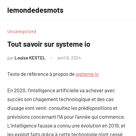
Aller
lemondedesmots
au
contenu
Uncategorized
Tout savoir sur systeme io
par
Louise KESTEL
avril 8, 2024
Aucun
commentaire
Texte de référence à propos de
systeme io
En 2020, l’intelligence artificielle va achever avec
succès son chagement technologique et des cas
d’usage vont venir. consultez les prédispositions et
prévisions concernant l’IA pour l’année qui commence.
L’intelligence fausse a connu une évolution en 2019, et
les exploit faits grâce à cette technologie n’ont cessé