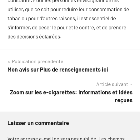
constante. Pour les personnes envisageant de les
utiliser, que ce soit pour réduire leur consommation de
tabac ou pour d’autres raisons, il est essentiel de
s’informer, de peser le pour et le contre, et de prendre
des décisions éclairées.
Navigation
Publication précédente
Mon avis sur Plus de renseignements ici
de
Article suivant
l’article
Zoom sur les e-cigarettes: Informations et idées
reçues
Laisser un commentaire
Votre adresse e-mail ne sera pas publiée.
Les champs