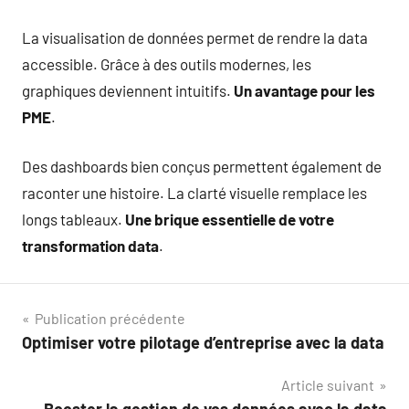
La visualisation de données permet de rendre la data
accessible. Grâce à des outils modernes, les
graphiques deviennent intuitifs.
Un avantage pour les
PME
.
Des dashboards bien conçus permettent également de
raconter une histoire. La clarté visuelle remplace les
longs tableaux.
Une brique essentielle de votre
transformation data
.
Navigation
Publication précédente
Optimiser votre pilotage d’entreprise avec la data
de
Article suivant
l’article
Booster la gestion de vos données avec la data