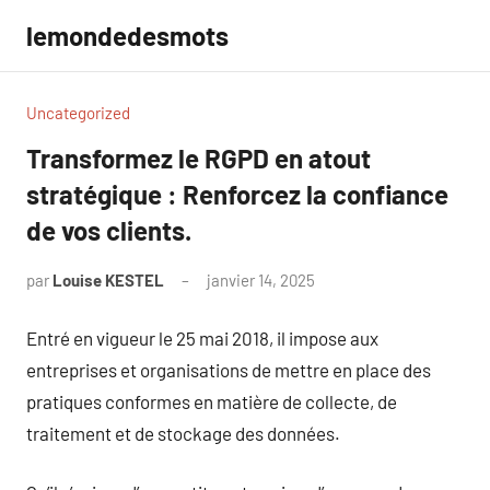
Aller
lemondedesmots
au
contenu
Uncategorized
Transformez le RGPD en atout
stratégique : Renforcez la confiance
de vos clients.
par
Louise KESTEL
janvier 14, 2025
Aucun
commentaire
Entré en vigueur le 25 mai 2018, il impose aux
entreprises et organisations de mettre en place des
pratiques conformes en matière de collecte, de
traitement et de stockage des données.