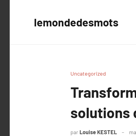
Aller
au
lemondedesmots
contenu
Uncategorized
Transform
solutions
par
Louise KESTEL
ma