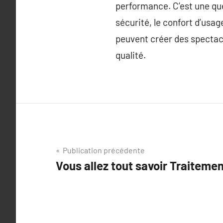
performance. C’est une ques
sécurité, le confort d’usag
peuvent créer des spectacl
qualité.
Navigation
Publication précédente
Vous allez tout savoir Traiteme
de
l’article