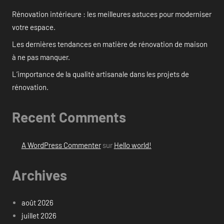
Rénovation intérieure : les meilleures astuces pour moderniser
votre espace.
Les dernières tendances en matière de rénovation de maison
à ne pas manquer.
L’importance de la qualité artisanale dans les projets de
rénovation.
Recent Comments
A WordPress Commenter
sur
Hello world!
Archives
août 2026
juillet 2026