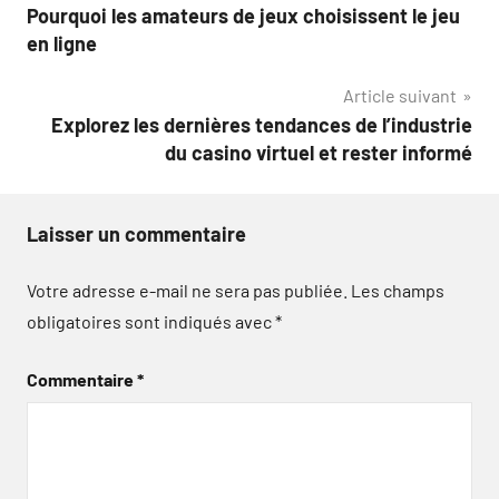
de
Pourquoi les amateurs de jeux choisissent le jeu
l’article
en ligne
Article suivant
Explorez les dernières tendances de l’industrie
du casino virtuel et rester informé
Laisser un commentaire
Votre adresse e-mail ne sera pas publiée.
Les champs
obligatoires sont indiqués avec
*
Commentaire
*