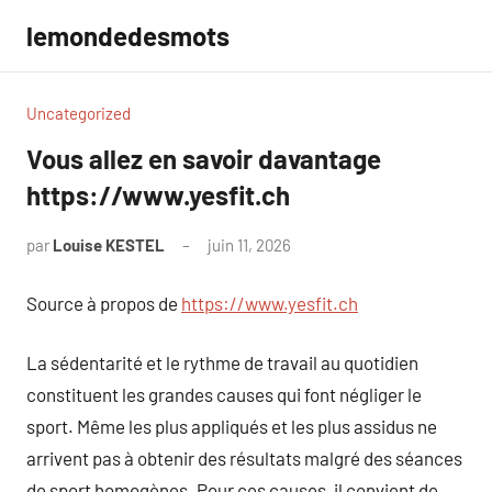
Aller
lemondedesmots
au
contenu
Uncategorized
Vous allez en savoir davantage
https://www.yesfit.ch
par
Louise KESTEL
juin 11, 2026
Aucun
commentaire
Source à propos de
https://www.yesfit.ch
La sédentarité et le rythme de travail au quotidien
constituent les grandes causes qui font négliger le
sport. Même les plus appliqués et les plus assidus ne
arrivent pas à obtenir des résultats malgré des séances
de sport homogènes. Pour ces causes, il convient de