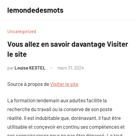
Aller
lemondedesmots
au
contenu
Uncategorized
Vous allez en savoir davantage Visiter
le site
par
Louise KESTEL
mars 31, 2024
Aucun
commentaire
Source à propos de
Visiter le site
La formation lendemain aux adultes facilite la
recherche du travail ou la conserve de son poste
réalité. Il est indubitable que, dorénavant, il faut être
utilisable et conçevoir en continu ses compétences et
ses connaissances pour ne pas être dépassé. Le tout