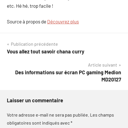
etc. Hé hé, trop facile !
Source à propos de
Découvrez plus
Navigation
Publication précédente
Vous allez tout savoir chana curry
de
Article suivant
l’article
Des informations sur écran PC gaming Medion
MD20127
Laisser un commentaire
Votre adresse e-mail ne sera pas publiée.
Les champs
obligatoires sont indiqués avec
*