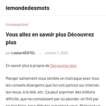
Aller
lemondedesmots
au
contenu
Uncategorized
Vous allez en savoir plus Découvrez
plus
par
Louise KESTEL
octobre 7, 2025
Aucun
commentaire
En savoir plus à propos de
Découvrez plus
Manger sainement vous semble un matraque avec tous
les conseils divergents que l’on voit partout sur internet,
les revue, à la télé, etc. Ça peut exprimer des millions
difficile, que ne connaissant par où aborder, on finit par
ne rien faire. pour débuter, organisez-vous. Préparez un