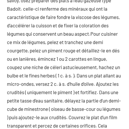
savoy, osez préparer des plats à l’eau gazeuse type
Badoit. celle-ci renferme des minéraux qui ont la
caractéristique de faire fondre la viscose des légumes,
d’accélérer la cuisson et de fixer la coloration des
légumes qui conservent un beau aspect.Pour cuisiner
ce mix de légumes, pelez et tranchez une demi
courgette, pelez un piment rouge et détaillez-le en dés
ou en lanières, émincez 1 ou 2 carottes en lingue,
coupez une niche de céleri astucieusement, hachez un
bulbe et le fines herbes ( 1 c. à s. ). Dans un plat allant au
micro-ondes, versez 2 c. à s. d’huile d’olive. Ajoutez les
crudités ( uniquement le piment ) et fortifiez. Dans une
petite tasse d’eau sanitaire, délayez la partie d’un demi-
cube de minestrone ( oiseau de basse-cour ou légumes
) puis ajoutez-le aux crudités. Couvrez le plat d’un film
transparent et percez de certaines orifices. Cela