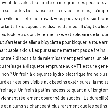
uvent des vélos tout limite en intégrant des pédaliers à
en sur toutes les chaussée et tous les chemins, qu’impo
 ville pour être au travail, vous pouvez optez sur l’opti
ferlante fixie depuis une dizaine d’année ! Il s’agit de li
au look retro dont le ferme, fixe, est solidaire de la rou
aut s’arrêter de aller à bicyclette pour bloquer la roue ar
rquable skid ). Les puristes ne mettent pas de freins, 
ontre 2 dispositifs de ralentissement pertinents, un pi
 du freinage à disquette emprunté aux VTT est une géné
 non ? Un frein à disquette hydro-électrique freine plus 
ssuré et n’est pas visible aux besoins extérieures. la mo
freinage. Un frein à patins nécessite quant à lui longte
eviennent réellement couronné de succès ! La durabilit
es et albums se changeant plus rarement que les patins.