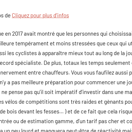
commentaire
os de
Cliquez pour plus d’infos
ue en 2017 avait montré que les personnes qui choisissai
eilleure tempérament et moins stressées que ceux qui uti
si les cyclistes à apparaître mieux tout au long de la jo
ecord spécialiste. De plus, totaux les temps seulement 
énervement entre chauffeurs. Vous vous faufilez aussi p
 n’y a pas meilleure préparation pour commencer une j
 ne pense pas qu’il soit impératif d’investir dans une m
es vélos de compétitions sont très raides et gènants pou
de bois devant les fesses… ) et de ce fait que cela risq
entrée ou de estimation gamme, d’un tarif pas cher et c
ra un peu lourd et manquera peut-être de réactivité mais