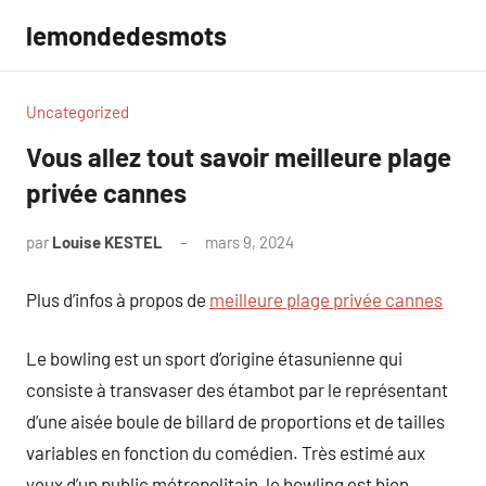
Aller
lemondedesmots
au
contenu
Uncategorized
Vous allez tout savoir meilleure plage
privée cannes
par
Louise KESTEL
mars 9, 2024
Aucun
commentaire
Plus d’infos à propos de
meilleure plage privée cannes
Le bowling est un sport d’origine étasunienne qui
consiste à transvaser des étambot par le représentant
d’une aisée boule de billard de proportions et de tailles
variables en fonction du comédien. Très estimé aux
yeux d’un public métropolitain, le bowling est bien