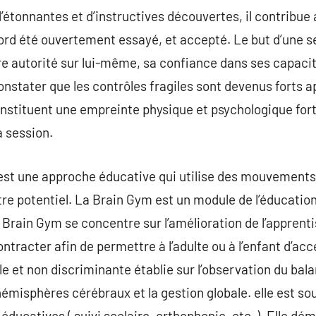
d’étonnantes et d’instructives découvertes, il contribue a
abord été ouvertement essayé, et accepté. Le but d’une s
re autorité sur lui-même, sa confiance dans ses capacité
nstater que les contrôles fragiles sont devenus forts a
onstituent une empreinte physique et psychologique for
 session.
est une approche éducative qui utilise des mouvements 
otre potentiel. La Brain Gym est un module de l’éducatio
 Brain Gym se concentre sur l’amélioration de l’apprenti
contracter afin de permettre à l’adulte ou à l’enfant d’acc
le et non discriminante établie sur l’observation du bal
misphères cérébraux et la gestion globale. elle est sou
ducatives ( suivi scolaire, orthophonie, etc. ). Elle 