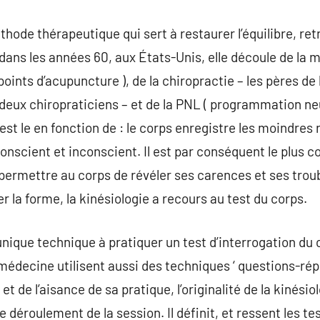
thode thérapeutique qui sert à restaurer l’équilibre, re
dans les années 60, aux États-Unis, elle découle de la m
points d’acupuncture ), de la chiropractie – les pères d
 deux chiropraticiens – et de la PNL ( programmation neu
 est le en fonction de : le corps enregistre les moindres
 conscient et inconscient. Il est par conséquent le plus
permettre au corps de révéler ses carences et ses trou
r la forme, la kinésiologie a recours au test du corps.
’unique technique à pratiquer un test d’interrogation du
-médecine utilisent aussi des techniques ‘ questions-répo
et de l’aisance de sa pratique, l’originalité de la kinésio
le déroulement de la session. Il définit, et ressent les t