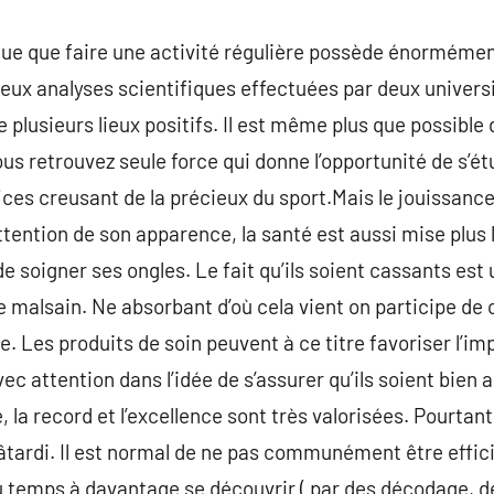
que que faire une activité régulière possède énormémen
eux analyses scientifiques effectuées par deux univers
plusieurs lieux positifs. Il est même plus que possible 
us retrouvez seule force qui donne l’opportunité de s’ét
es creusant de la précieux du sport.Mais le jouissance 
tention de son apparence, la santé est aussi mise plus loi
e soigner ses ongles. Le fait qu’ils soient cassants est u
alsain. Ne absorbant d’où cela vient on participe de c
e. Les produits de soin peuvent à ce titre favoriser l’imp
vec attention dans l’idée de s’assurer qu’ils soient bien
la record et l’excellence sont très valorisées. Pourtant,
bâtardi. Il est normal de ne pas communément être efficie
u temps à davantage se découvrir ( par des décodage, d