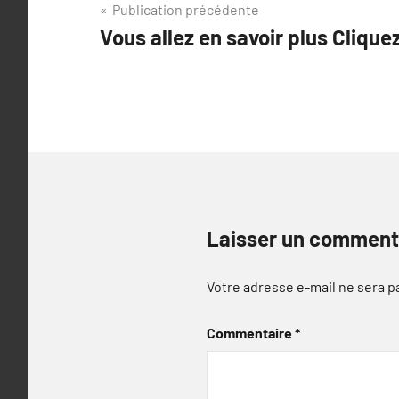
Navigation
Publication précédente
Vous allez en savoir plus Cliquez
de
l’article
Laisser un comment
Votre adresse e-mail ne sera p
Commentaire
*