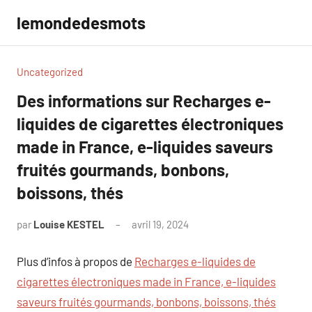
Aller
lemondedesmots
au
contenu
Uncategorized
Des informations sur Recharges e-
liquides de cigarettes électroniques
made in France, e-liquides saveurs
fruités gourmands, bonbons,
boissons, thés
par
Louise KESTEL
avril 19, 2024
Aucun
commentaire
Plus d’infos à propos de
Recharges e-liquides de
cigarettes électroniques made in France, e-liquides
saveurs fruités gourmands, bonbons, boissons, thés