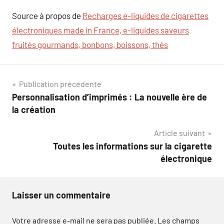
Source à propos de
Recharges e-liquides de cigarettes
électroniques made in France, e-liquides saveurs
fruités gourmands, bonbons, boissons, thés
Navigation
Publication précédente
Personnalisation d’imprimés : La nouvelle ère de
de
la création
l’article
Article suivant
Toutes les informations sur la cigarette
électronique
Laisser un commentaire
Votre adresse e-mail ne sera pas publiée.
Les champs