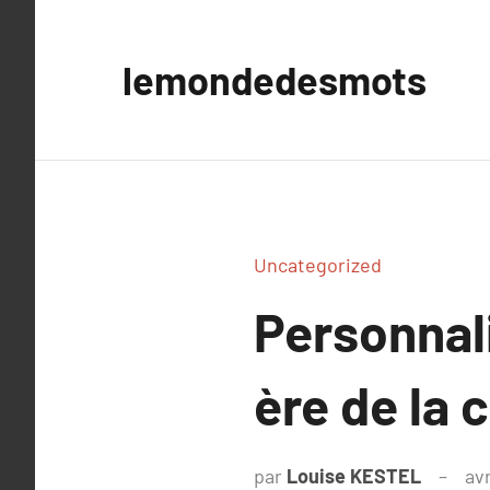
Aller
au
lemondedesmots
contenu
Uncategorized
Personnali
ère de la 
par
Louise KESTEL
avr