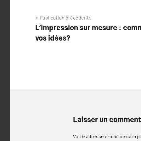
Navigation
Publication précédente
L’impression sur mesure : comm
de
vos idées?
l’article
Laisser un comment
Votre adresse e-mail ne sera p