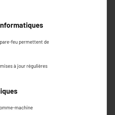
 informatiques
s pare-feu permettent de
mises à jour régulières
giques
s homme-machine