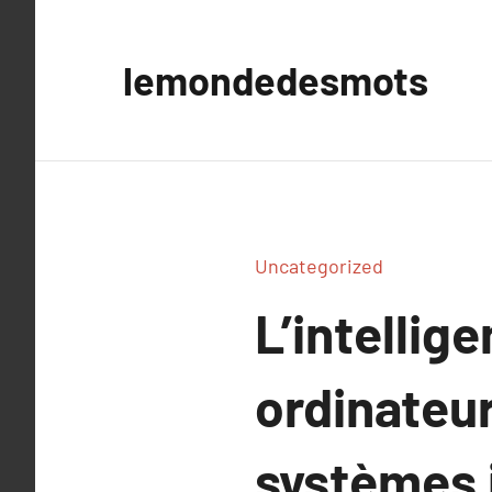
Aller
au
lemondedesmots
contenu
Uncategorized
L’intellige
ordinateur
systèmes i